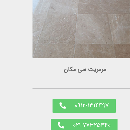
مرمریت سی مکان
0912-1314497
021-77325440