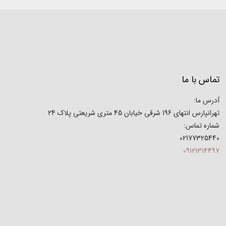
تماس با ما
آدرس ما:
تهرانپارس انتهای 196 شرقی خیابان 45 متری شریعتی پلاک 24
شماره تماس:
02177325440
09121314497