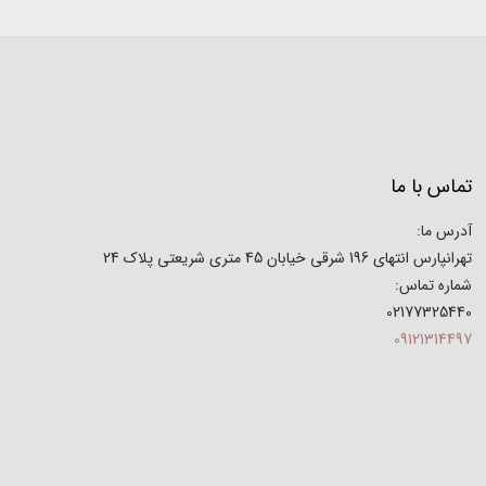
تماس با ما
آدرس ما:
تهرانپارس انتهای 196 شرقی خیابان 45 متری شریعتی پلاک 24
شماره تماس:
02177325440
09121314497